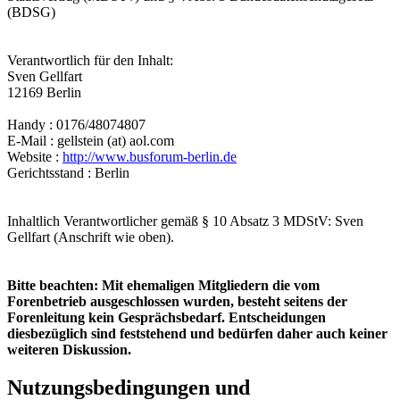
(BDSG)
Verantwortlich für den Inhalt:
Sven Gellfart
12169 Berlin
Handy : 0176/48074807
E-Mail : gellstein (at) aol.com
Website :
http://www.busforum-berlin.de
Gerichtsstand : Berlin
Inhaltlich Verantwortlicher gemäß § 10 Absatz 3 MDStV: Sven
Gellfart (Anschrift wie oben).
Bitte beachten: Mit ehemaligen Mitgliedern die vom
Forenbetrieb ausgeschlossen wurden, besteht seitens der
Forenleitung kein Gesprächsbedarf. Entscheidungen
diesbezüglich sind feststehend und bedürfen daher auch keiner
weiteren Diskussion.
Nutzungsbedingungen und