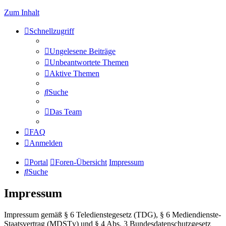
Zum Inhalt
Schnellzugriff
Ungelesene Beiträge
Unbeantwortete Themen
Aktive Themen
Suche
Das Team
FAQ
Anmelden
Portal
Foren-Übersicht
Impressum
Suche
Impressum
Impressum gemäß § 6 Teledienstegesetz (TDG), § 6 Mediendienste-
Staatsvertrag (MDSTv) und § 4 Abs. 3 Bundesdatenschutzgesetz