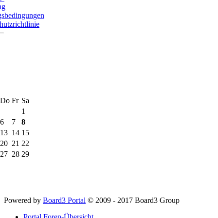
ng
gsbedingungen
utzrichtlinie
Do
Fr
Sa
1
6
7
8
13
14
15
20
21
22
27
28
29
Powered by
Board3 Portal
© 2009 - 2017 Board3 Group
Portal
Foren-Übersicht