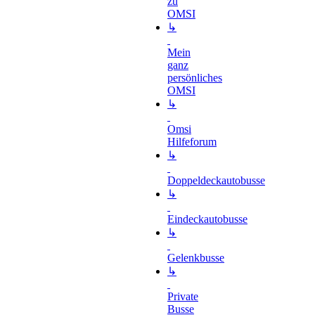
zu
OMSI
↳
Mein
ganz
persönliches
OMSI
↳
Omsi
Hilfeforum
↳
Doppeldeckautobusse
↳
Eindeckautobusse
↳
Gelenkbusse
↳
Private
Busse