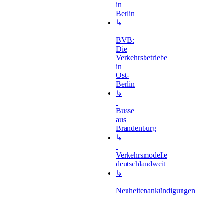
in
Berlin
↳
BVB:
Die
Verkehrsbetriebe
in
Ost-
Berlin
↳
Busse
aus
Brandenburg
↳
Verkehrsmodelle
deutschlandweit
↳
Neuheitenankündigungen