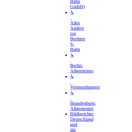
Bahn
GmbH)
↳
Alles
Andere
zur
Berliner
S-
Bahn
↳
Berlin:
Allgemeines
↳
Veranstaltungen
↳
Brandenburg:
Allgemeines
Bildberichte:
Deutschland
und
die