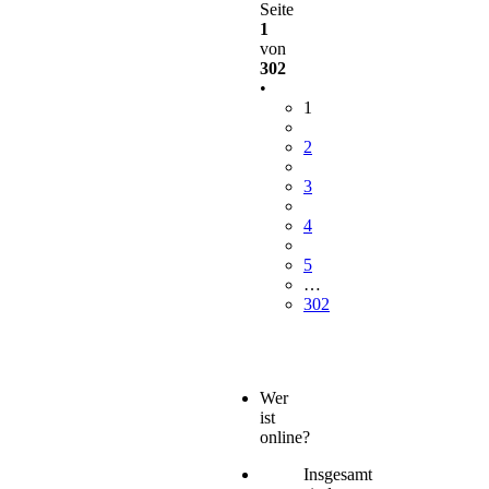
Seite
1
von
302
•
1
2
3
4
5
…
302
Wer
ist
online?
Insgesamt