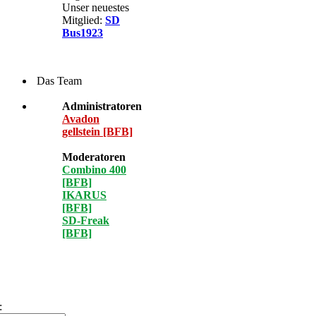
Unser neuestes
Mitglied:
SD
Bus1923
Das Team
Administratoren
Avadon
gellstein [BFB]
Moderatoren
Combino 400
[BFB]
IKARUS
[BFB]
SD-Freak
[BFB]
: