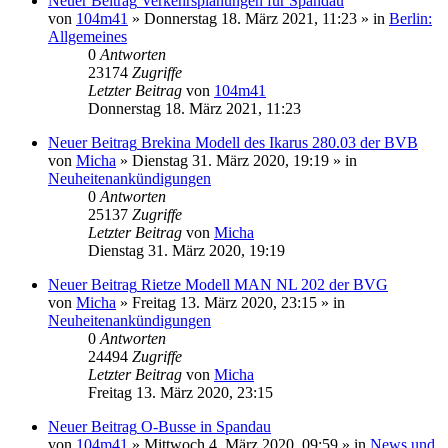
Neuer Beitrag
Verkehrsplanungen für Spandau
von
104m41
» Donnerstag 18. März 2021, 11:23 » in
Berlin:
Allgemeines
0
Antworten
23174
Zugriffe
Letzter Beitrag
von
104m41
Donnerstag 18. März 2021, 11:23
Neuer Beitrag
Brekina Modell des Ikarus 280.03 der BVB
von
Micha
» Dienstag 31. März 2020, 19:19 » in
Neuheitenankündigungen
0
Antworten
25137
Zugriffe
Letzter Beitrag
von
Micha
Dienstag 31. März 2020, 19:19
Neuer Beitrag
Rietze Modell MAN NL 202 der BVG
von
Micha
» Freitag 13. März 2020, 23:15 » in
Neuheitenankündigungen
0
Antworten
24494
Zugriffe
Letzter Beitrag
von
Micha
Freitag 13. März 2020, 23:15
Neuer Beitrag
O-Busse in Spandau
von
104m41
» Mittwoch 4. März 2020, 09:59 » in
News und