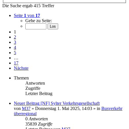
Die Suche ergab 415 Treffer
Seite
1
von
17
Gehe zu Seite:
1
2
3
4
5
…
17
Nächste
Themen
Antworten
Zugriffe
Letzter Beitrag
Neuer Beitrag
[NF] Sylter Verkehrsgesellschaft
von
M37
» Donnerstag 1. Mai 2025, 14:03 » in
Busverkehr
überregional
0
Antworten
35839
Zugriffe