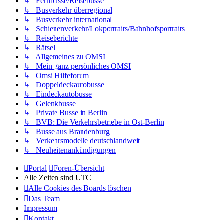
↳ Fernbusse/Reisebusse
↳ Busverkehr überregional
↳ Busverkehr international
↳ Schienenverkehr/Lokportraits/Bahnhofsportraits
↳ Reiseberichte
↳ Rätsel
↳ Allgemeines zu OMSI
↳ Mein ganz persönliches OMSI
↳ Omsi Hilfeforum
↳ Doppeldeckautobusse
↳ Eindeckautobusse
↳ Gelenkbusse
↳ Private Busse in Berlin
↳ BVB: Die Verkehrsbetriebe in Ost-Berlin
↳ Busse aus Brandenburg
↳ Verkehrsmodelle deutschlandweit
↳ Neuheitenankündigungen
Portal
Foren-Übersicht
Alle Zeiten sind
UTC
Alle Cookies des Boards löschen
Das Team
Impressum
Kontakt