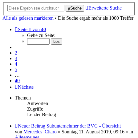
Erweiterte Suche
Suche
Alle als gelesen markieren
• Die Suche ergab mehr als 1000 Treffer
Seite
1
von
40
Gehe zu Seite:
1
2
3
4
5
…
40
Nächste
Themen
Antworten
Zugriffe
Letzter Beitrag
Neuer Beitrag
Subunternehmer der BVG - Übersicht
von
Mercedes_Citaro
» Sonntag 11. August 2019, 09:16 » in
Allgemeines