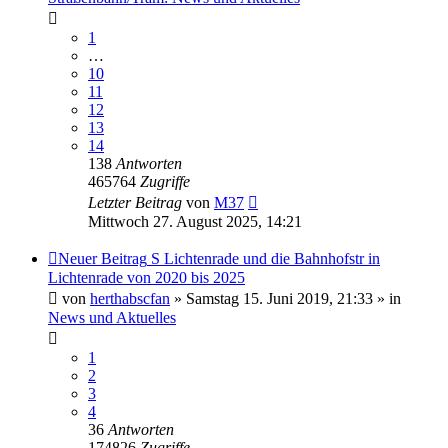
1
…
10
11
12
13
14
138
Antworten
465764
Zugriffe
Letzter Beitrag
von
M37
Mittwoch 27. August 2025, 14:21
Neuer Beitrag
S Lichtenrade und die Bahnhofstr in
Lichtenrade von 2020 bis 2025
von
herthabscfan
» Samstag 15. Juni 2019, 21:33 » in
News und Aktuelles
1
2
3
4
36
Antworten
174826
Zugriffe