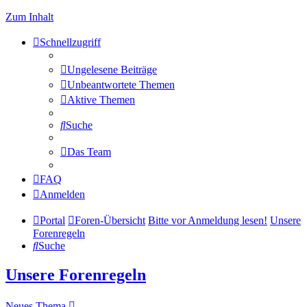
Zum Inhalt
Schnellzugriff
Ungelesene Beiträge
Unbeantwortete Themen
Aktive Themen
Suche
Das Team
FAQ
Anmelden
Portal
Foren-Übersicht
Bitte vor Anmeldung lesen!
Unsere
Forenregeln
Suche
Unsere Forenregeln
Neues Thema