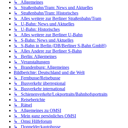
↳ Allgemeines
↳ Straßenbahn/Tram: News und Aktuelles
↳ Straßenbahn/Tram: Historisches
↳ Alles weitere zur Berliner Straßenbahn/Tram
↳ U-Bahn: News und Aktuelles
↳ U-Bahn: Historisches
↳ Alles weitere zur Berliner U-Bahn
↳ S-Bahn: News und Aktuelles
↳ S-Bahn in Berlin (DB/Berliner S-Bahn GmbH)
↳ Alles Andere zur Berliner S-Bahn
↳ Berlin: Allgemeines
↳ Veranstaltungen
↳ Brandenburg: Allgemeines
Bildberichte: Deutschland und die Welt
↳ Fernbusse/Reisebusse
↳ Busverkehr überregional
↳ Busverkehr international
↳ Schienenverkehr/Lokportraits/Bahnhofsportraits
↳ Reiseberichte
↳ Rätsel
↳ Allgemeines zu OMSI
↳ Mein ganz persönliches OMSI
↳ Omsi Hilfeforum
↳ Doppeldeckautobusse