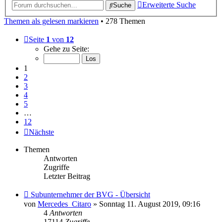
Erweiterte Suche
Suche
Themen als gelesen markieren
• 278 Themen
Seite
1
von
12
Gehe zu Seite:
1
2
3
4
5
…
12
Nächste
Themen
Antworten
Zugriffe
Letzter Beitrag
Subunternehmer der BVG - Übersicht
von
Mercedes_Citaro
» Sonntag 11. August 2019, 09:16
4
Antworten
17114
Zugriffe