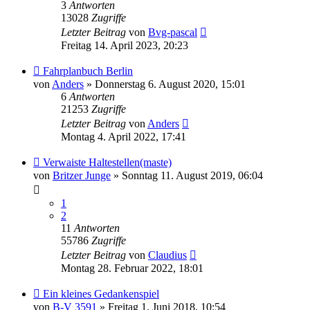
3
Antworten
13028
Zugriffe
Letzter Beitrag
von
Bvg-pascal
Freitag 14. April 2023, 20:23
Fahrplanbuch Berlin
von
Anders
» Donnerstag 6. August 2020, 15:01
6
Antworten
21253
Zugriffe
Letzter Beitrag
von
Anders
Montag 4. April 2022, 17:41
Verwaiste Haltestellen(maste)
von
Britzer Junge
» Sonntag 11. August 2019, 06:04
1
2
11
Antworten
55786
Zugriffe
Letzter Beitrag
von
Claudius
Montag 28. Februar 2022, 18:01
Ein kleines Gedankenspiel
von
B-V 3591
» Freitag 1. Juni 2018, 10:54