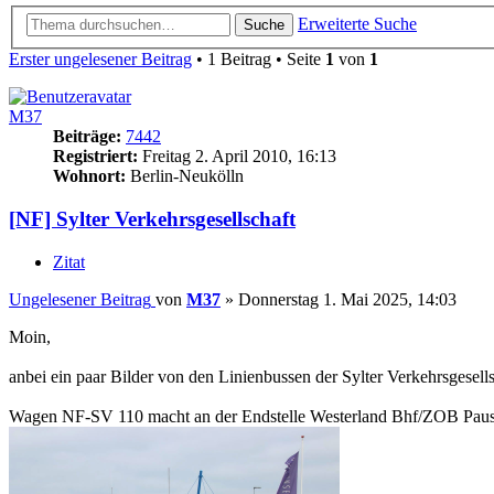
Erweiterte Suche
Suche
Erster ungelesener Beitrag
• 1 Beitrag • Seite
1
von
1
M37
Beiträge:
7442
Registriert:
Freitag 2. April 2010, 16:13
Wohnort:
Berlin-Neukölln
[NF] Sylter Verkehrsgesellschaft
Zitat
Ungelesener Beitrag
von
M37
»
Donnerstag 1. Mai 2025, 14:03
Moin,
anbei ein paar Bilder von den Linienbussen der Sylter Verkehrsgesell
Wagen NF-SV 110 macht an der Endstelle Westerland Bhf/ZOB Pause,