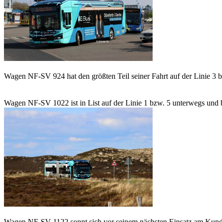
Wagen NF-SV 924 hat den größten Teil seiner Fahrt auf der Linie 3 ber
Wagen NF-SV 1022 ist in List auf der Linie 1 bzw. 5 unterwegs und be
Wagen NF-SV 1122 sonnt sich vor seinem nächsten Einsatz am Kund