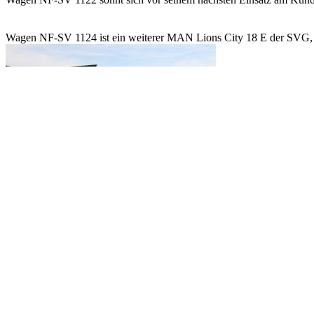
Wagen NF-SV 1124 ist ein weiterer MAN Lions City 18 E der SVG, jed
Wagen NF-SV 1322 ist hier auf der Linie 1 bzw. 5 aus Richtung Kam