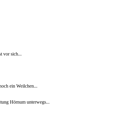
 vor sich...
noch ein Weilchen...
chtung Hörnum unterwegs...