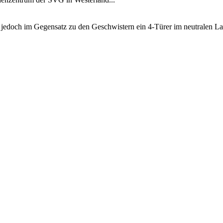
och im Gegensatz zu den Geschwistern ein 4-Türer im neutralen Lack,
pen an der Haltestelle Wenningstedt Hauptstraße/Friesenhof angekomm