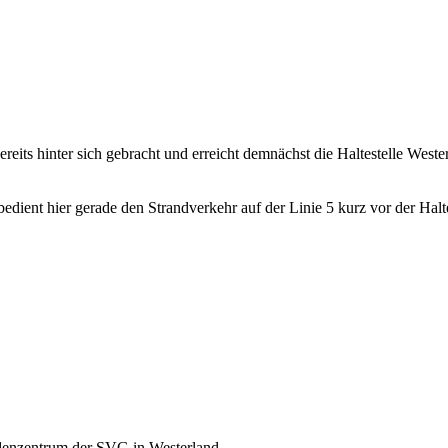
eits hinter sich gebracht und erreicht demnächst die Haltestelle Wester
dient hier gerade den Strandverkehr auf der Linie 5 kurz vor der Halte
enzentrum der SVG in Westerland...